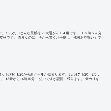
す。 いったいどんな星模様？ 太陽が♌１４度です。 １５時５４分
は立秋です。 真夏なのに、今から書くお手紙は「残暑お見舞い」で
ト講座 1/20から新クールが始まります。3ヵ月❣ 1/20、2/3，
6回です。 13時から14時10分 短いですが記憶に残ります。 💎カリキ