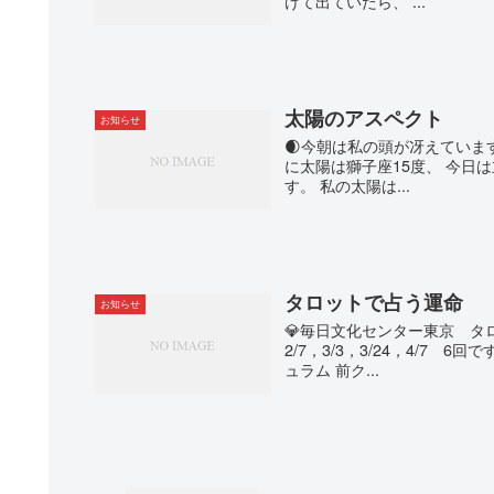
けて出ていたら、 ...
太陽のアスペクト
お知らせ
🌒今朝は私の頭が冴えていま
に太陽は獅子座15度、 今日
す。 私の太陽は...
タロットで占う運命
お知らせ
💎毎日文化センター東京 タロッ
2/7，3/3，3/24，4/7 
ュラム 前ク...