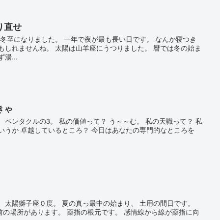
り直せ
時に冬至になりました。 一年で夜が最も長い日です。 なんか寝つき
もしれませんね。 太陽は山羊座にうつりました。 暦では冬の始ま
湯...
きゃ
 ペンタクルの3。 私の価値って？ う～～む。 私の天職って？ 私
いうか 卓越しているところ？ 今日はあなたの専門的なところを
、太陽獅子座０度。 夏の真っ最中の始まり、 土用の間日です。
前の場所があります。 薬指の根元です。 感情線から線が薬指に向