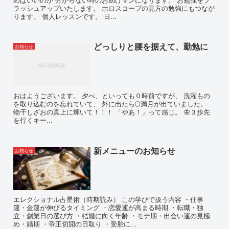
ラッシュアップいたします。 ホロスコープの見方の勉強にもつなが
ります。 個人レッスンです。 日...
どっしりと腰を据えて、勤勉に
お知らせ
おはようございます。 夕べ、といっても０時前ですが、 洗濯もの
を取り込むのを忘れていて、 外に出たら🌕満月が出ていました。
物干しざおの真上に輝いて！！！ 「やあ！」って感じ。 🦋３歩先
を行くキー...
新メニューのお知らせ
お知らせ
エレクショナル占星術（時期読み） この学びで扱う内容 ・仕事
運・金運が伸びるタイミング ・恋愛運が高まる時期 ・転職・独
立・創業日の選び方 ・結婚に向く年齢 ・モテ期・出会い運の見極
め・婚期 ・帝王切開の日取り ・受胎に...